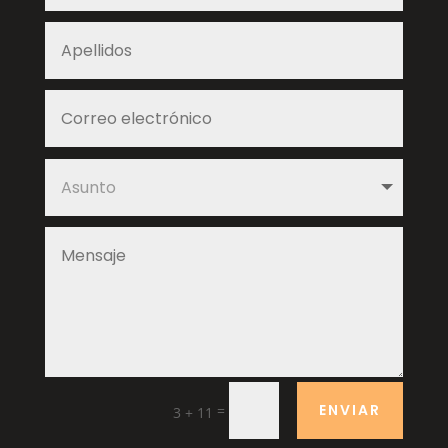
ENVIAR
=
3 + 11