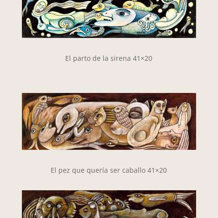
El parto de la sirena 41×20
El pez que quería ser caballo 41×20