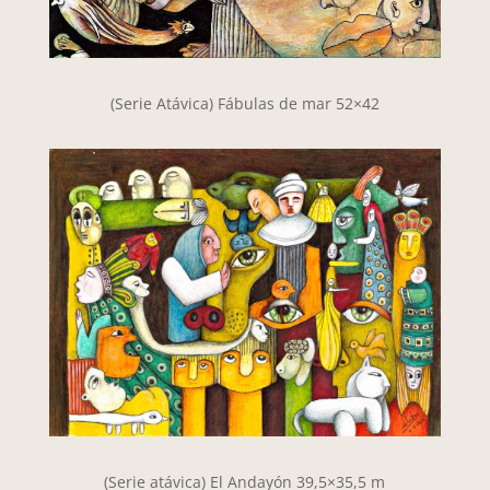
(Serie Atávica) Fábulas de mar 52×42
(Serie atávica) El Andayón 39,5×35,5 m