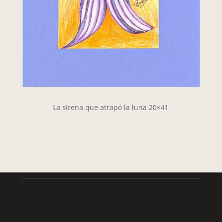
La sirena que atrapó la luna 20×41