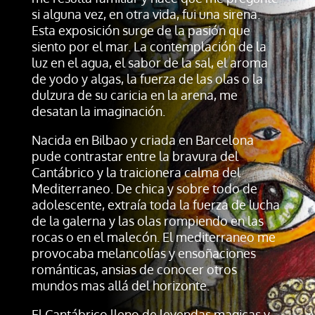
si alguna vez, en otra vida, fui una sirena.
Esta exposición surge de la pasión que
siento por el mar. La contemplación de la
luz en el agua, el sabor de la sal, el aroma
de yodo y algas, la fuerza de las olas o la
dulzura de su caricia en la arena, me
desatan la imaginación.
Nacida en Bilbao y criada en Barcelona
pude contrastar entre la bravura del
Cantábrico y la traicionera calma del
Mediterraneo. De chica y sobre todo de
adolescente, extraía toda la fuerza de lucha
de la galerna y las olas rompiendo en las
rocas o en el malecón. El mediterraneo me
provocaba melancolías y ensoñaciones
románticas, ansias de conocer otros
mundos mas allá del horizonte.
El Cantábrico lleno de leyendas magicas y